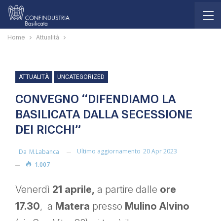
Home
Attualità
ATTUALITÀ
UNCATEGORIZED
CONVEGNO “DIFENDIAMO LA
BASILICATA DALLA SECESSIONE
DEI RICCHI”
Ultimo aggiornamento
20 Apr 2023
Da
M.labanca
1.007
Venerdì
21 aprile,
a partire dalle
ore
17.30
, a
Matera
presso
Mulino Alvino