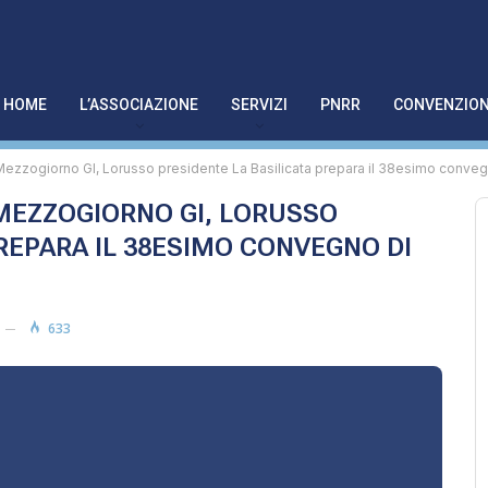
HOME
L’ASSOCIAZIONE
SERVIZI
PNRR
CONVENZION
Mezzogiorno GI, Lorusso presidente La Basilicata prepara il 38esimo conveg
MEZZOGIORNO GI, LORUSSO
REPARA IL 38ESIMO CONVEGNO DI
633