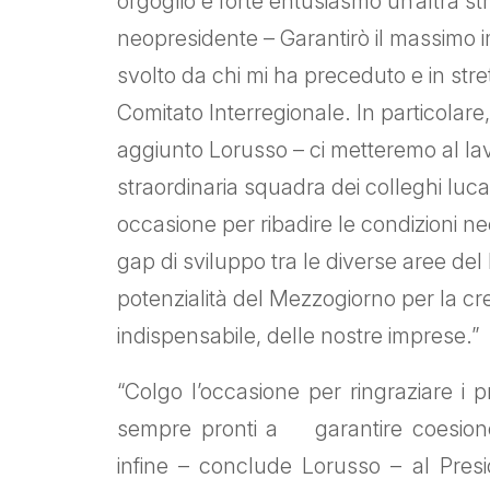
orgoglio e forte entusiasmo un’altra str
neopresidente – Garantirò il massimo i
svolto da chi mi ha preceduto e in stre
Comitato Interregionale. In particolare
aggiunto Lorusso – ci metteremo al lav
straordinaria squadra dei colleghi luca
occasione per ribadire le condizioni ne
gap di sviluppo tra le diverse aree del
potenzialità del Mezzogiorno per la cres
indispensabile, delle nostre imprese.”
“Colgo l’occasione per ringraziare i 
sempre pronti a garantire coesione e 
infine – conclude Lorusso – al Presi