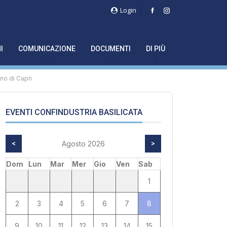
Login
I
COMUNICAZIONE
DOCUMENTI
DI PIÙ
no di Capri
EVENTI CONFINDUSTRIA BASILICATA
<
Agosto 2026
>
Dom
Lun
Mar
Mer
Gio
Ven
Sab
1
2
3
4
5
6
7
8
9
10
11
12
13
14
15