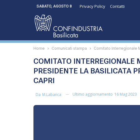
Privacy Policy
Contatti
SABATO, AGOSTO 8
Home
Comunicati stampa
Comitato Interregionale 
COMITATO INTERREGIONALE 
PRESIDENTE LA BASILICATA P
CAPRI
Ultimo aggiornamento
16 Mag 2023
Da
M.labanca