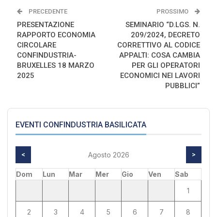
PRECEDENTE
PROSSIMO
PRESENTAZIONE
SEMINARIO “D.LGS. N.
RAPPORTO ECONOMIA
209/2024, DECRETO
CIRCOLARE
CORRETTIVO AL CODICE
CONFINDUSTRIA-
APPALTI: COSA CAMBIA
BRUXELLES 18 MARZO
PER GLI OPERATORI
2025
ECONOMICI NEI LAVORI
PUBBLICI”
EVENTI CONFINDUSTRIA BASILICATA
<
Agosto 2026
>
Dom
Lun
Mar
Mer
Gio
Ven
Sab
1
2
3
4
5
6
7
8