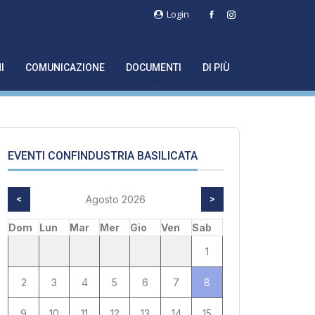
Login
I
COMUNICAZIONE
DOCUMENTI
DI PIÙ
EVENTI CONFINDUSTRIA BASILICATA
<
Agosto 2026
>
Dom
Lun
Mar
Mer
Gio
Ven
Sab
1
2
3
4
5
6
7
8
9
10
11
12
13
14
15