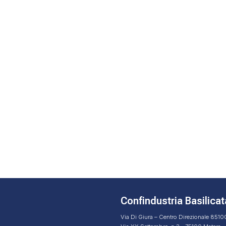
Confindustria Basilicat
Via Di Giura – Centro Direzionale 851