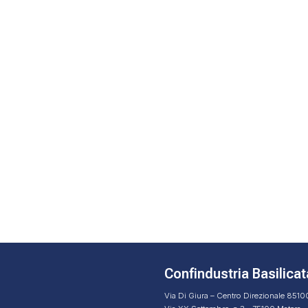
Confindustria Basilicat
Via Di Giura – Centro Direzionale 851