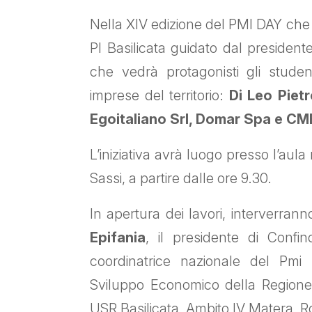
Nella XIV edizione del PMI DAY che s
PI Basilicata guidato dal presiden
che vedrà protagonisti gli student
imprese del territorio:
Di Leo Piet
Egoitaliano Srl,
Domar Spa e
CME
L’iniziativa avrà luogo presso l’aula 
Sassi, a partire dalle ore 9.30.
In apertura dei lavori, interverranno
Epifania
, il presidente di Confin
coordinatrice nazionale del Pm
Sviluppo Economico della Regione
USR Basilicata, Ambito IV Matera, R