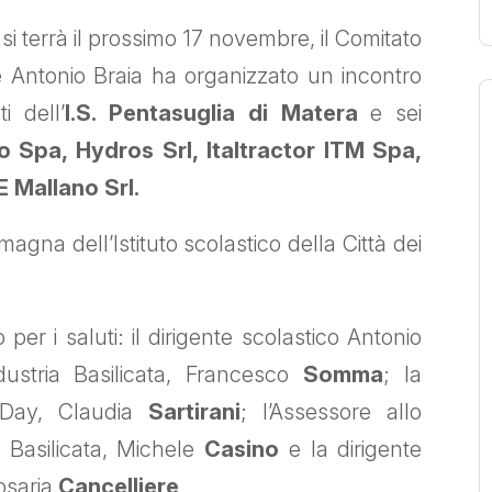
i terrà il prossimo 17 novembre, il Comitato
te Antonio Braia ha organizzato un incontro
i dell’
I.S. Pentasuglia di Matera
e sei
ro Spa, Hy
dros Srl,
Italtractor ITM Spa,
 Mallano Srl.
magna dell’Istituto scolastico della Città dei
 per i saluti: il dirigente scolastico Antonio
dustria Basilicata, Francesco
Somma
; la
i Day, Claudia
Sartirani
; l’Assessore allo
 Basilicata, Michele
Casino
e la dirigente
osaria
Cancelliere
.