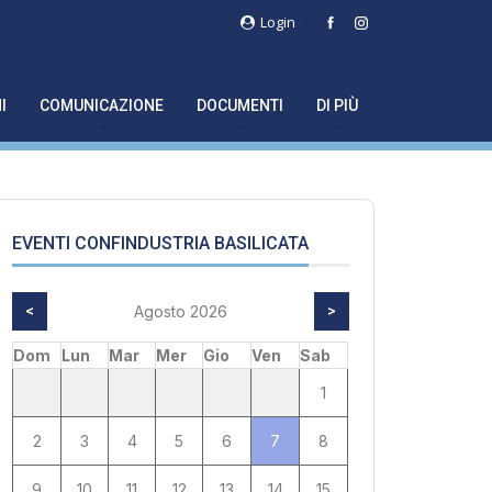
Login
I
COMUNICAZIONE
DOCUMENTI
DI PIÙ
EVENTI CONFINDUSTRIA BASILICATA
<
Agosto 2026
>
Dom
Lun
Mar
Mer
Gio
Ven
Sab
1
2
3
4
5
6
7
8
9
10
11
12
13
14
15