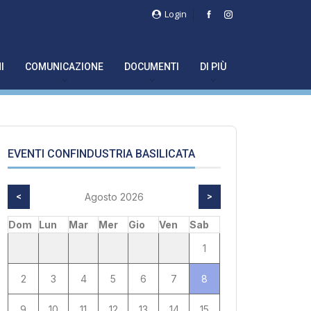
Login
I
COMUNICAZIONE
DOCUMENTI
DI PIÙ
EVENTI CONFINDUSTRIA BASILICATA
<
Agosto 2026
>
Dom
Lun
Mar
Mer
Gio
Ven
Sab
1
2
3
4
5
6
7
8
9
10
11
12
13
14
15