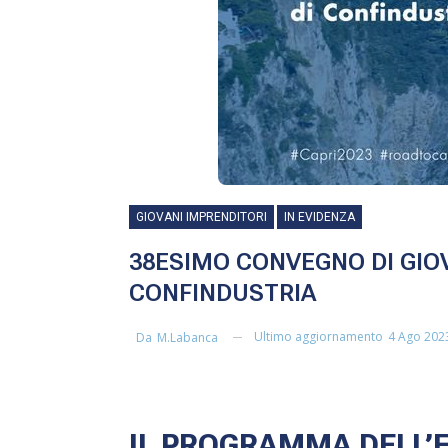
GIOVANI IMPRENDITORI
IN EVIDENZA
38ESIMO CONVEGNO DI GIOV
CONFINDUSTRIA
Ultimo aggiornamento
4 Ago 202
Da
M.labanca
IL PROGRAMMA DELL’E