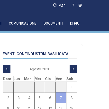
Login
I
COMUNICAZIONE
DOCUMENTI
DI PIÙ
EVENTI CONFINDUSTRIA BASILICATA
<
Agosto 2026
>
Dom
Lun
Mar
Mer
Gio
Ven
Sab
1
2
3
4
5
6
7
8
9
10
11
12
13
14
15