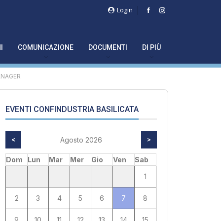
Login
I
COMUNICAZIONE
DOCUMENTI
DI PIÙ
ANAGER
EVENTI CONFINDUSTRIA BASILICATA
<
Agosto 2026
>
Dom
Lun
Mar
Mer
Gio
Ven
Sab
1
2
3
4
5
6
7
8
9
10
11
12
13
14
15