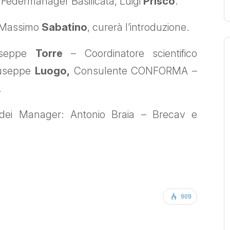
i Federmanager Basilicata, Luigi
Prisco
.
i, Massimo
Sabatino
, curerà l’introduzione.
iuseppe
Torre
– Coordinatore scientifico
iuseppe
Luogo,
Consulente CONFORMA –
.
 dei Manager: Antonio Braia – Brecav e
909