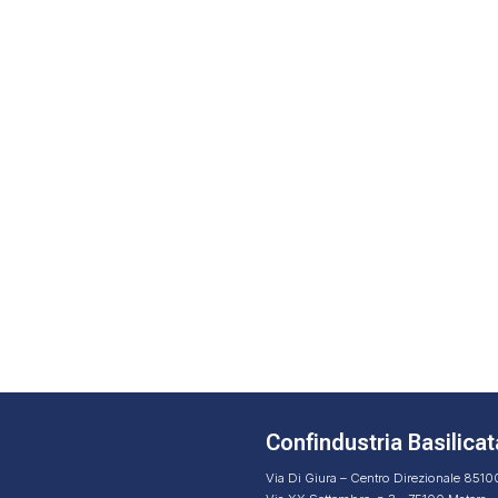
Confindustria Basilicat
Via Di Giura – Centro Direzionale 851