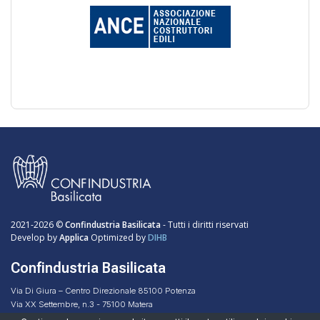
2021-2026 ©
Confindustria Basilicata
- Tutti i diritti riservati
Develop by
Applica
Optimized by
DIHB
Confindustria Basilicata
Via Di Giura – Centro Direzionale 85100 Potenza
Via XX Settembre, n.3 - 75100 Matera
Codice Fiscale 96051160768