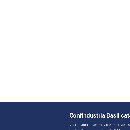
Confindustria Basilicat
Via Di Giura – Centro Direzionale 851