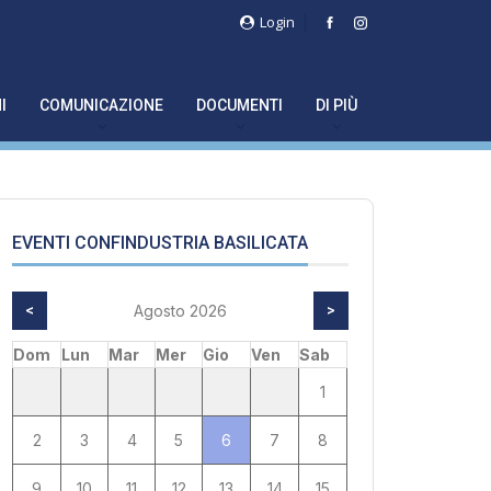
Login
I
COMUNICAZIONE
DOCUMENTI
DI PIÙ
EVENTI CONFINDUSTRIA BASILICATA
<
Agosto 2026
>
Dom
Lun
Mar
Mer
Gio
Ven
Sab
1
2
3
4
5
6
7
8
9
10
11
12
13
14
15