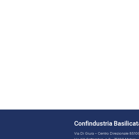
Confindustria Basilicat
Via Di Giura – Centro Direzionale 851