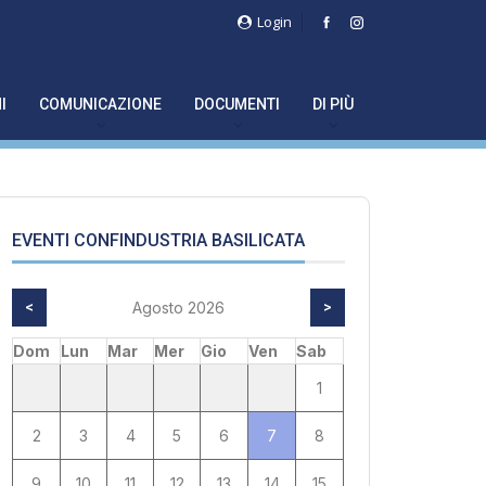
Login
I
COMUNICAZIONE
DOCUMENTI
DI PIÙ
EVENTI CONFINDUSTRIA BASILICATA
<
Agosto 2026
>
Dom
Lun
Mar
Mer
Gio
Ven
Sab
1
2
3
4
5
6
7
8
9
10
11
12
13
14
15